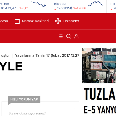
İST100
BİTCOİN
ET
฿
10.473,47
%-3,01
1963135
%-1.9886
9
12:00
00:00
Borsa
Namaz Vakitleri
Eczaneler
muştur
Yayınlanma Tarihi: 17 Şubat 2017 12:27
İYLE
HIZLI YORUM YAP