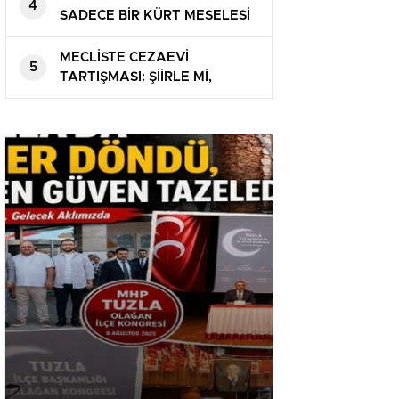
4
SADECE BİR KÜRT MESELESİ
DEĞİL, BU BİR ÜLKE
MESELESİDİR”
MECLİSTE CEZAEVİ
5
TARTIŞMASI: ŞİİRLE Mİ,
YOLSUZLUKLA MI?