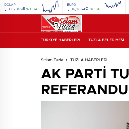
DOLAR
EURO
$
€
33,2309
% 0.34
36,2864
% 1.28
16:00
20:00
16:00
20:00
TÜRKİYE HABERLERİ
TUZLA BELEDİYESİ
beylikdüzü
escort
esenyurt
escort
avcılar
Selam Tuzla
TUZLA HABERLERİ
escort
avcılar
escort
avcılar
AK PARTİ T
escort
beylikdüzü
escort
beylikdüzü
escort
esenyurt
REFERANDU
escort
esenyurt
escort
şirinevler
escort
avrupa
escort