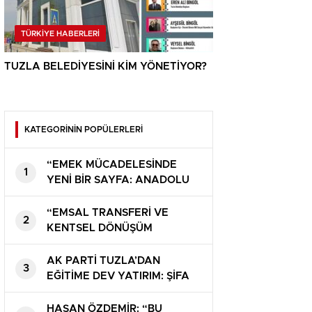
TÜRKİYE HABERLERİ
TUZLA BELEDİYESİNİ KİM YÖNETİYOR?
KATEGORİNİN POPÜLERLERİ
“EMEK MÜCADELESİNDE
1
YENİ BİR SAYFA: ANADOLU
YAKASINDA ÖRGÜTSÜZ GIDA
İŞÇİSİ KALMAYACAK”
“EMSAL TRANSFERİ VE
2
KENTSEL DÖNÜŞÜM
MAĞDURİYETİNE MECLİSTEN
ÇÖZÜM”
AK PARTİ TUZLA’DAN
3
EĞİTİME DEV YATIRIM: ŞİFA
VE MİMAR SİNAN’A 32
DERSLİKLİ LİSE
HASAN ÖZDEMİR: “BU