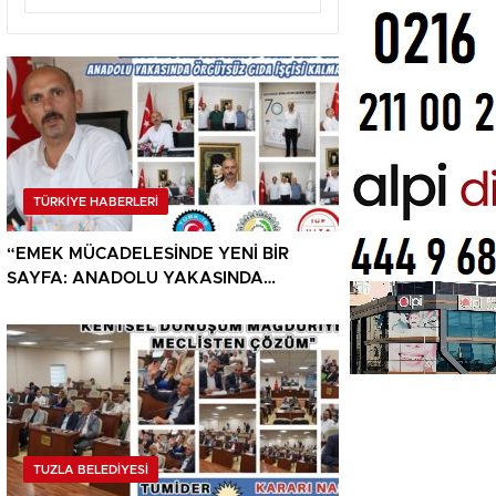
TÜRKİYE HABERLERİ
“EMEK MÜCADELESİNDE YENİ BİR
SAYFA: ANADOLU YAKASINDA
ÖRGÜTSÜZ GIDA İŞÇİSİ KALMAYACAK”
TUZLA BELEDİYESİ