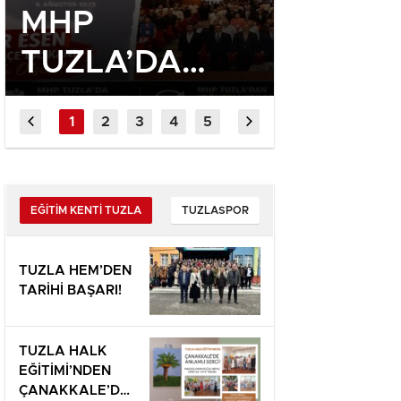
MHP
MURAT
TUZLA’DA
SİYAS
DÖNERLER
ASIL G
DÖNDÜ, ONUR
MİLLET
ESEN GÜVEN
YOLU
TAZELEDİ!
TERCİ
EĞİTİM KENTİ TUZLA
TUZLASPOR
EDEBİ
TUZLA HEM’DEN
TARİHİ BAŞARI!
TUZLA HALK
EĞİTİMİ’NDEN
ÇANAKKALE’DE