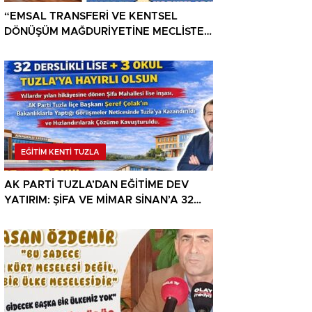
“EMSAL TRANSFERİ VE KENTSEL
DÖNÜŞÜM MAĞDURİYETİNE MECLİSTEN
ÇÖZÜM”
EĞİTİM KENTİ TUZLA
AK PARTİ TUZLA’DAN EĞİTİME DEV
YATIRIM: ŞİFA VE MİMAR SİNAN’A 32
DERSLİKLİ LİSE