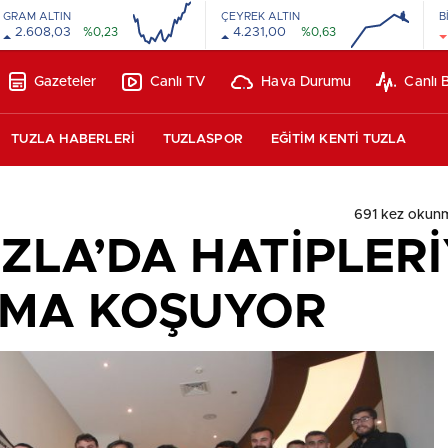
GRAM ALTIN
ÇEYREK ALTIN
B
2.608,03
%0,23
4.231,00
%0,63
16:00
20:00
00:00
00:00
Gazeteler
Canlı TV
Hava Durumu
Canlı 
TUZLA HABERLERİ
TUZLASPOR
EĞİTİM KENTİ TUZLA
691 kez okun
UZLA’DA HATİPLER
MA KOŞUYOR