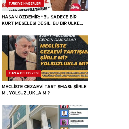
TÜRKİYE HABERLERİ
HASAN ÖZDEMİR: “BU SADECE BİR
KÜRT MESELESİ DEĞİL, BU BİR ÜLKE
MESELESİDİR”
TUZLA BELEDİYESİ
MECLİSTE CEZAEVİ TARTIŞMASI: ŞİİRLE
Mİ, YOLSUZLUKLA MI?