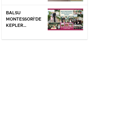
ANLAMLI SERGİ!
BALSU
MONTESSORİ’DE
KEPLER
GÖKYÜZÜYLE
BULUŞTU!