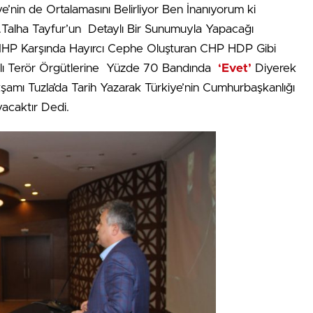
ye’nin de Ortalamasını Belirliyor Ben İnanıyorum ki
v.Talha Tayfur’un Detaylı Bir Sunumuyla Yapacağı
 MHP Karşında Hayırcı Cephe Oluşturan CHP HDP Gibi
nlı Terör Örgütlerine Yüzde 70 Bandında
‘Evet’
Diyerek
amı Tuzla’da Tarih Yazarak Türkiye’nin Cumhurbaşkanlığı
acaktır Dedi.