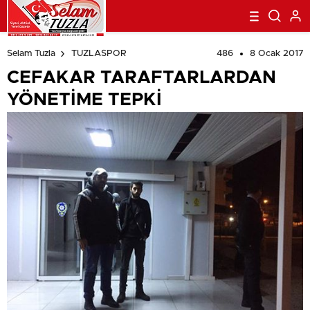
beylikdüzü
escort
esenyurt
486
8 Ocak 2017
Selam Tuzla
TUZLASPOR
escort
avcılar
escort
avcılar
CEFAKAR TARAFTARLARDAN
escort
avcılar
escort
beylikdüzü
YÖNETİME TEPKİ
escort
beylikdüzü
escort
esenyurt
escort
esenyurt
escort
şirinevler
escort
avrupa
escort