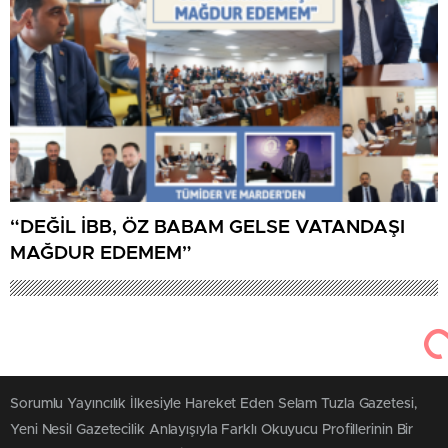
“DEĞİL İBB, ÖZ BABAM GELSE VATANDAŞI
MAĞDUR EDEMEM”
Sorumlu Yayıncılık İlkesiyle Hareket Eden Selam Tuzla Gazetesi,
Yeni Nesil Gazetecilik Anlayışıyla Farklı Okuyucu Profillerinin Bir