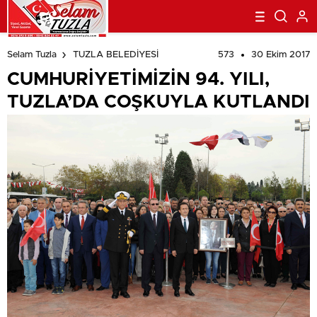
beylikdüzü
escort
esenyurt
573
30 Ekim 2017
Selam Tuzla
TUZLA BELEDİYESİ
escort
avcılar
escort
avcılar
CUMHURİYETİMİZİN 94. YILI,
escort
avcılar
escort
beylikdüzü
TUZLA’DA COŞKUYLA KUTLANDI
escort
beylikdüzü
escort
esenyurt
escort
esenyurt
escort
şirinevler
escort
avrupa
escort