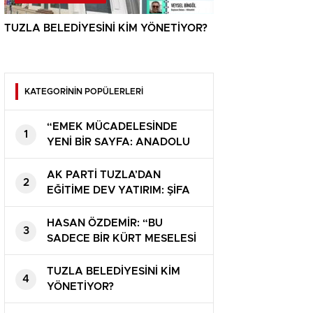
TUZLA BELEDİYESİNİ KİM YÖNETİYOR?
KATEGORİNİN POPÜLERLERİ
“EMEK MÜCADELESİNDE
1
YENİ BİR SAYFA: ANADOLU
YAKASINDA ÖRGÜTSÜZ GIDA
İŞÇİSİ KALMAYACAK”
AK PARTİ TUZLA’DAN
2
EĞİTİME DEV YATIRIM: ŞİFA
VE MİMAR SİNAN’A 32
DERSLİKLİ LİSE
HASAN ÖZDEMİR: “BU
3
SADECE BİR KÜRT MESELESİ
DEĞİL, BU BİR ÜLKE
MESELESİDİR”
TUZLA BELEDİYESİNİ KİM
4
YÖNETİYOR?