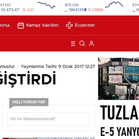
İST100
BİTCOİN
ET
฿
10.473,47
%-3,01
1963135
%-1.9886
9
12:00
00:00
Borsa
Namaz Vakitleri
Eczaneler
nmuştur
Yayınlanma Tarihi: 9 Ocak 2017 12:27
İŞTİRDİ
HIZLI YORUM YAP