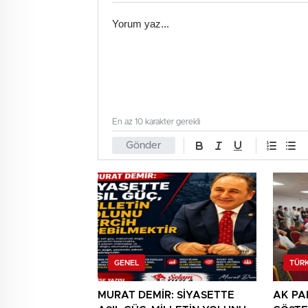
En az 10 karakter gerekli
Gönder
GENEL
TÜRK
MURAT DEMİR: SİYASETTE
AK PA