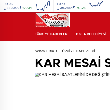
DOLAR
EURO
$
€
33,2309
% 0.34
36,2864
% 1.28
16:00
20:00
16:00
20:00
TÜRKİYE HABERLERİ
TUZLA BELEDİYESİ
beylikdüzü
escort
esenyurt
escort
avcılar
Selam Tuzla
TÜRKİYE HABERLERİ
escort
avcılar
escort
avcılar
KAR MESAİ S
escort
beylikdüzü
escort
beylikdüzü
escort
esenyurt
escort
esenyurt
escort
şirinevler
escort
avrupa
escort