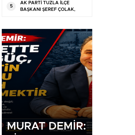
AK PARTİ TUZLA İLÇE
5
BAŞKANI ŞEREF ÇOLAK,
MEMLEKETİNDE GÖNÜLLERİ
FETHETTİ
MURAT DEMİR:
AK PA