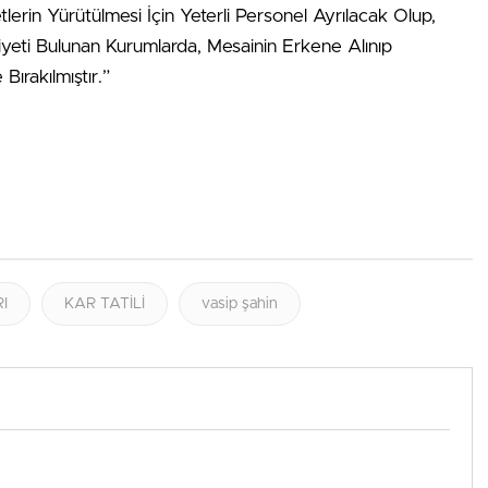
erin Yürütülmesi İçin Yeterli Personel Ayrılacak Olup,
ti Bulunan Kurumlarda, Mesainin Erkene Alınıp
ırakılmıştır.”
I
KAR TATİLİ
vasip şahin