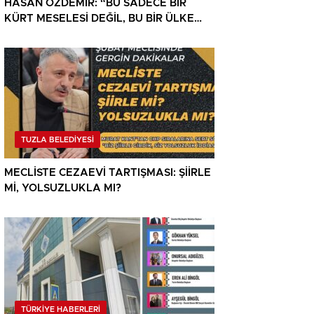
HASAN ÖZDEMİR: “BU SADECE BİR
KÜRT MESELESİ DEĞİL, BU BİR ÜLKE
MESELESİDİR”
TUZLA BELEDİYESİ
MECLİSTE CEZAEVİ TARTIŞMASI: ŞİİRLE
Mİ, YOLSUZLUKLA MI?
TÜRKİYE HABERLERİ