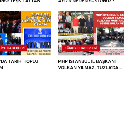
RİSİ! TEŞKİLATTAN
AYDIR NEDEN SUSTUNUZ?”
K, BELEDİYEDEN HİZMET
I
İYE HABERLERİ
TÜRKİYE HABERLERİ
’DA TARİHİ TOPLU
MHP İSTANBUL İL BAŞKANI
IM
VOLKAN YILMAZ, TUZLA’DA
MUHTARLARIN SESİNE KULAK
VERDİ