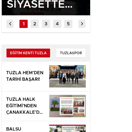
SİYASETTE
TUZLA
ASIL GÜÇ,
GÖVD
MİLLETİN
GÖSTER
YOLUNU
TEŞKİ
TERCİH
BİRLİK,
EĞİTİM KENTİ TUZLA
TUZLASPOR
EDEBİLMEKTİR
BELED
TUZLA HEM’DEN
HİZME
TARİHİ BAŞARI!
MESAJ
TUZLA HALK
EĞİTİMİ’NDEN
ÇANAKKALE’DE
ANLAMLI SERGİ!
BALSU