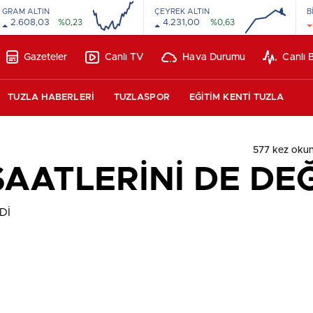
GRAM ALTIN
ÇEYREK ALTIN
B
2.608,03
%0,23
4.231,00
%0,63
16:00
20:00
00:00
00:00
Gazeteler
Canlı TV
Hava Durumu
Canlı 
TUZLA HABERLERİ
TUZLASPOR
EĞİTİM KENTİ TUZLA
577 kez oku
AATLERİNİ DE DEĞ