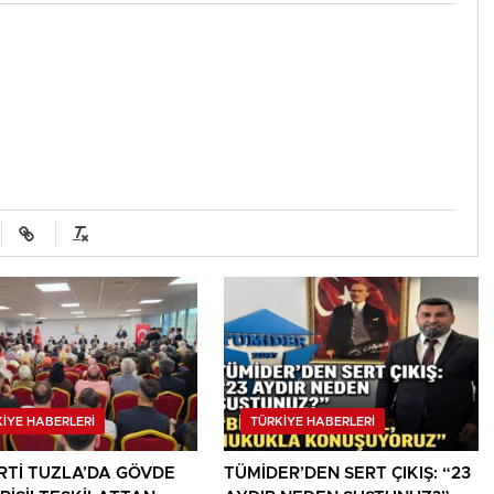
İYE HABERLERİ
TÜRKİYE HABERLERİ
RTİ TUZLA’DA GÖVDE
TÜMİDER’DEN SERT ÇIKIŞ: “23