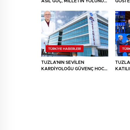
ASIL GÜÇ, MİLLETİN YOLUNU
GÖSTE
TERCİH EDEBİLMEKTİR
BİRLİ
MESAJ
TÜRKİYE HABERLERİ
TÜRK
TUZLA’NIN SEVİLEN
TUZLA
KARDİYOLOĞU GÜVENÇ HOCA
KATIL
ARTIK SANCAKTEPE’DE