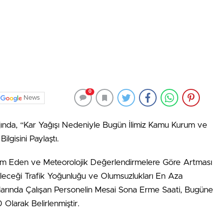
0
News
ajında, “Kar Yağışı Nedeniyle Bugün İlimiz Kamu Kurum ve
ilgisini Paylaştı.
vam Eden ve Meteorolojik Değerlendirmelere Göre Artması
ileceği Trafik Yoğunluğu ve Olumsuzlukları En Aza
larında Çalışan Personelin Mesai Sona Erme Saati, Bugüne
larak Belirlenmiştir.