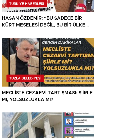
TÜRKİYE HABERLERİ
HASAN ÖZDEMİR: “BU SADECE BİR
KÜRT MESELESİ DEĞİL, BU BİR ÜLKE
MESELESİDİR”
TUZLA BELEDİYESİ
MECLİSTE CEZAEVİ TARTIŞMASI: ŞİİRLE
Mİ, YOLSUZLUKLA MI?