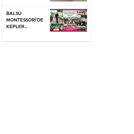
ANLAMLI SERGİ!
BALSU
MONTESSORİ’DE
KEPLER
GÖKYÜZÜYLE
BULUŞTU!