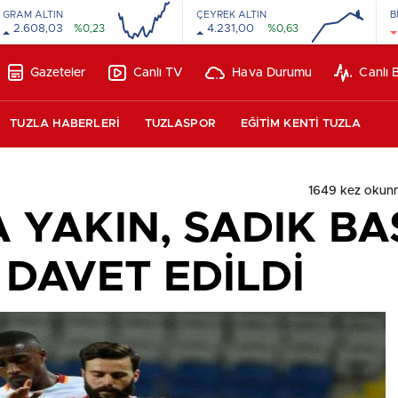
GRAM ALTIN
ÇEYREK ALTIN
B
2.608,03
%0,23
4.231,00
%0,63
16:00
20:00
00:00
00:00
Gazeteler
Canlı TV
Hava Durumu
Canlı 
TUZLA HABERLERİ
TUZLASPOR
EĞİTİM KENTİ TUZLA
1649 kez okun
 YAKIN, SADIK BAŞ
DAVET EDİLDİ