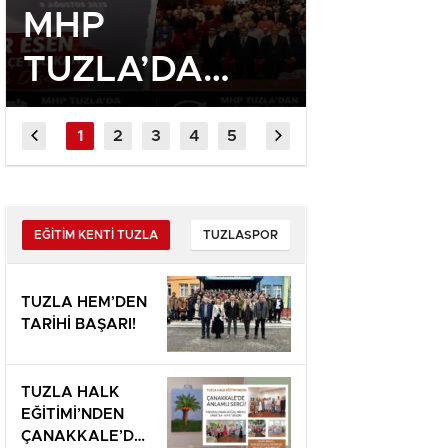
MHP
MURAT
TUZLA’DA
SİYAS
DÖNERLER
ASIL G
DÖNDÜ, ONUR
MİLLET
ESEN GÜVEN
YOLU
TAZELEDİ!
TERCİ
EĞİTİM KENTİ TUZLA
TUZLASPOR
EDEBİ
TUZLA HEM’DEN
TARİHİ BAŞARI!
TUZLA HALK
EĞİTİMİ’NDEN
ÇANAKKALE’DE