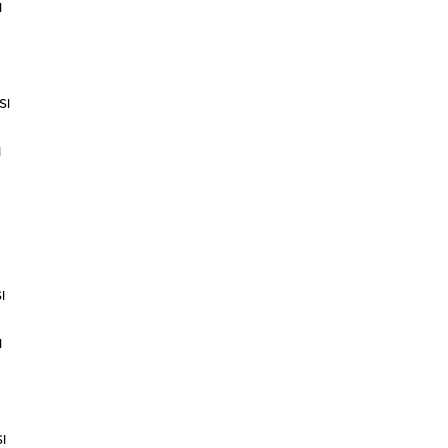
ı
sı
ı
ı
ı
ı