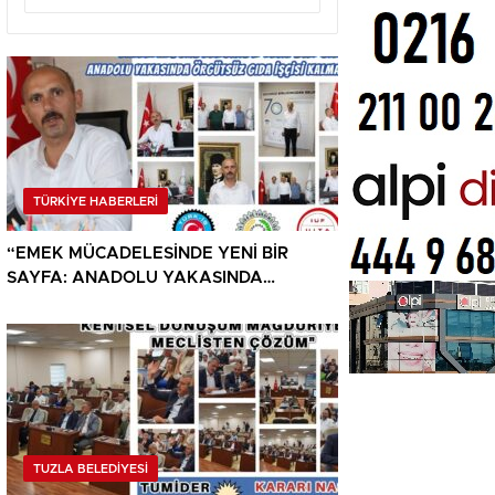
TÜRKİYE HABERLERİ
“EMEK MÜCADELESİNDE YENİ BİR
SAYFA: ANADOLU YAKASINDA
ÖRGÜTSÜZ GIDA İŞÇİSİ KALMAYACAK”
TUZLA BELEDİYESİ