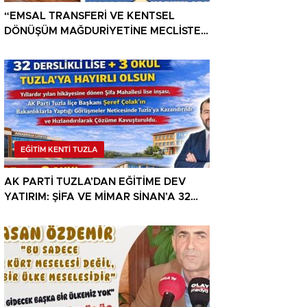
“EMSAL TRANSFERİ VE KENTSEL
DÖNÜŞÜM MAĞDURİYETİNE MECLİSTEN
ÇÖZÜM”
EĞİTİM KENTİ TUZLA
AK PARTİ TUZLA’DAN EĞİTİME DEV
YATIRIM: ŞİFA VE MİMAR SİNAN’A 32
DERSLİKLİ LİSE