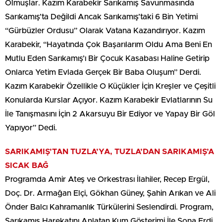
Olmuşlar. Kazım Karabekir Sarıkamış Savunmasında
Sarıkamış’ta Değildi Ancak Sarıkamış’taki 6 Bin Yetimi
“Gürbüzler Ordusu” Olarak Vatana Kazandırıyor. Kazım
Karabekir, “Hayatında Çok Başarılarım Oldu Ama Beni En
Mutlu Eden Sarıkamış’ı Bir Çocuk Kasabası Haline Getirip
Onlarca Yetim Evlada Gerçek Bir Baba Oluşum” Derdi.
Kazım Karabekir Özellikle O Küçükler İçin Kreşler ve Çeşitli
Konularda Kurslar Açıyor. Kazım Karabekir Evlatlarının Su
İle Tanışmasını İçin 2 Akarsuyu Bir Ediyor ve Yapay Bir Göl
Yapıyor” Dedi.
SARIKAMIŞ’TAN TUZLA’YA, TUZLA’DAN SARIKAMIŞ’A
SICAK BAĞ
Programda Amir Ateş ve Orkestrası İlahiler, Recep Ergül,
Doç. Dr. Armağan Elçi, Gökhan Güney, Şahin Arıkan ve Ali
Önder Balcı Kahramanlık Türkülerini Seslendirdi. Program,
Sarıkamış Harekatını Anlatan Kum Gösterimi İle Sona Erdi.