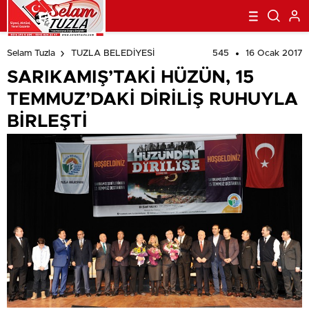
beylikdüzü
escort
esenyurt
545
16 Ocak 2017
Selam Tuzla
TUZLA BELEDİYESİ
escort
avcılar
escort
avcılar
SARIKAMIŞ’TAKİ HÜZÜN, 15
escort
avcılar
escort
beylikdüzü
TEMMUZ’DAKİ DİRİLİŞ RUHUYLA
escort
beylikdüzü
escort
esenyurt
BİRLEŞTİ
escort
esenyurt
escort
şirinevler
escort
avrupa
escort