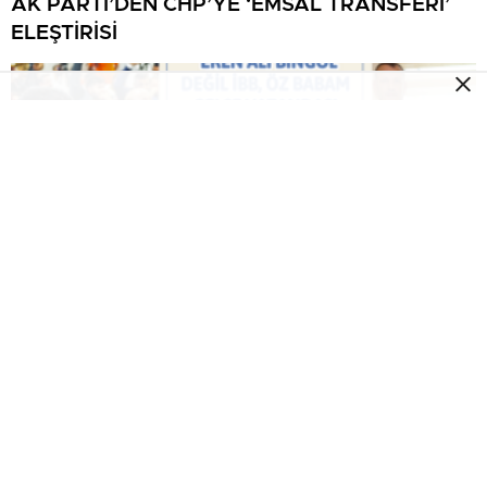
AK PARTİ’DEN CHP’YE ‘EMSAL TRANSFERİ’
ELEŞTİRİSİ
“DEĞİL İBB, ÖZ BABAM GELSE VATANDAŞI
MAĞDUR EDEMEM”
497
13 Ocak 2017
Selam Tuzla
TUZLA BELEDİYESİ