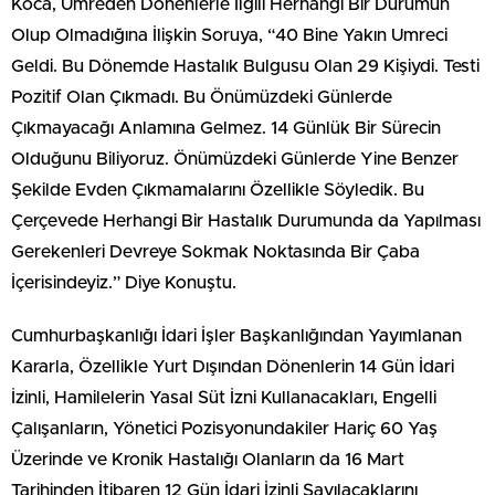
Koca, Umreden Dönenlerle İlgili Herhangi Bir Durumun
Olup Olmadığına İlişkin Soruya, “40 Bine Yakın Umreci
Geldi. Bu Dönemde Hastalık Bulgusu Olan 29 Kişiydi. Testi
Pozitif Olan Çıkmadı. Bu Önümüzdeki Günlerde
Çıkmayacağı Anlamına Gelmez. 14 Günlük Bir Sürecin
Olduğunu Biliyoruz. Önümüzdeki Günlerde Yine Benzer
Şekilde Evden Çıkmamalarını Özellikle Söyledik. Bu
Çerçevede Herhangi Bir Hastalık Durumunda da Yapılması
Gerekenleri Devreye Sokmak Noktasında Bir Çaba
İçerisindeyiz.” Diye Konuştu.
Cumhurbaşkanlığı İdari İşler Başkanlığından Yayımlanan
Kararla, Özellikle Yurt Dışından Dönenlerin 14 Gün İdari
İzinli, Hamilelerin Yasal Süt İzni Kullanacakları, Engelli
Çalışanların, Yönetici Pozisyonundakiler Hariç 60 Yaş
Üzerinde ve Kronik Hastalığı Olanların da 16 Mart
Tarihinden İtibaren 12 Gün İdari İzinli Sayılacaklarını