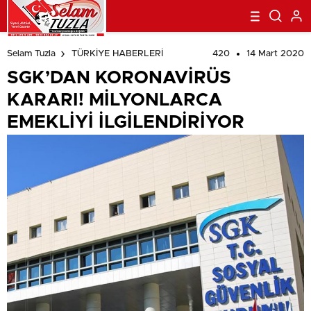
beylikdüzü
escort
esenyurt
420
14 Mart 2020
Selam Tuzla
TÜRKİYE HABERLERİ
escort
avcılar
escort
avcılar
SGK’DAN KORONAVİRÜS
escort
avcılar
escort
beylikdüzü
KARARI! MİLYONLARCA
escort
beylikdüzü
escort
esenyurt
EMEKLİYİ İLGİLENDİRİYOR
escort
esenyurt
escort
şirinevler
escort
avrupa
escort