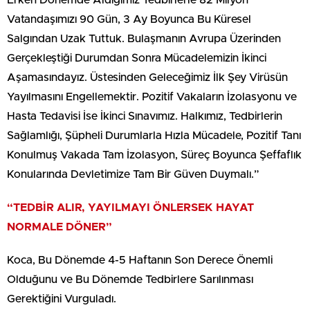
Erken Dönemde Aldığımız Tedbirlerle 82 Milyon
Vatandaşımızı 90 Gün, 3 Ay Boyunca Bu Küresel
Salgından Uzak Tuttuk. Bulaşmanın Avrupa Üzerinden
Gerçekleştiği Durumdan Sonra Mücadelemizin İkinci
Aşamasındayız. Üstesinden Geleceğimiz İlk Şey Virüsün
Yayılmasını Engellemektir. Pozitif Vakaların İzolasyonu ve
Hasta Tedavisi İse İkinci Sınavımız. Halkımız, Tedbirlerin
Sağlamlığı, Şüpheli Durumlarla Hızla Mücadele, Pozitif Tanı
Konulmuş Vakada Tam İzolasyon, Süreç Boyunca Şeffaflık
Konularında Devletimize Tam Bir Güven Duymalı.”
“TEDBİR ALIR, YAYILMAYI ÖNLERSEK HAYAT
NORMALE DÖNER”
Koca, Bu Dönemde 4-5 Haftanın Son Derece Önemli
Olduğunu ve Bu Dönemde Tedbirlere Sarılınması
Gerektiğini Vurguladı.