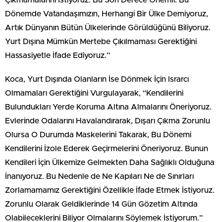
Çıkmamalarını İstiyoruz. Bu Son Derece Önemli. Bu
Dönemde Vatandaşımızın, Herhangi Bir Ülke Demiyoruz,
Artık Dünyanın Bütün Ülkelerinde Görüldüğünü Biliyoruz.
Yurt Dışına Mümkün Mertebe Çıkılmaması Gerektiğini
Hassasiyetle İfade Ediyoruz.”
Koca, Yurt Dışında Olanların İse Dönmek İçin Israrcı
Olmamaları Gerektiğini Vurgulayarak, “Kendilerini
Bulundukları Yerde Koruma Altına Almalarını Öneriyoruz.
Evlerinde Odalarını Havalandırarak, Dışarı Çıkma Zorunlu
Olursa O Durumda Maskelerini Takarak, Bu Dönemi
Kendilerini İzole Ederek Geçirmelerini Öneriyoruz. Bunun
Kendileri İçin Ülkemize Gelmekten Daha Sağlıklı Olduğuna
İnanıyoruz. Bu Nedenle de Ne Kapıları Ne de Sınırları
Zorlamamamız Gerektiğini Özellikle İfade Etmek İstiyoruz.
Zorunlu Olarak Geldiklerinde 14 Gün Gözetim Altında
Olabileceklerini Biliyor Olmalarını Söylemek İstiyorum.”