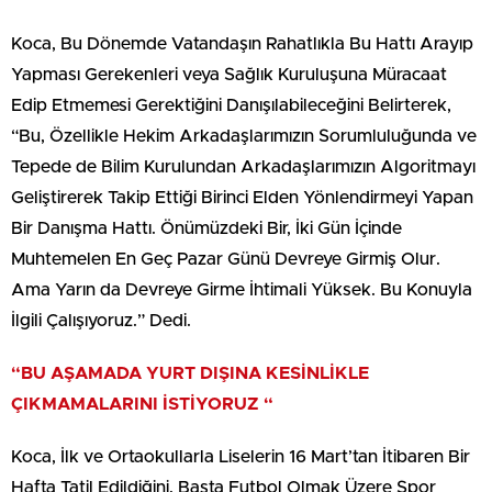
Koca, Bu Dönemde Vatandaşın Rahatlıkla Bu Hattı Arayıp
Yapması Gerekenleri veya Sağlık Kuruluşuna Müracaat
Edip Etmemesi Gerektiğini Danışılabileceğini Belirterek,
“Bu, Özellikle Hekim Arkadaşlarımızın Sorumluluğunda ve
Tepede de Bilim Kurulundan Arkadaşlarımızın Algoritmayı
Geliştirerek Takip Ettiği Birinci Elden Yönlendirmeyi Yapan
Bir Danışma Hattı. Önümüzdeki Bir, İki Gün İçinde
Muhtemelen En Geç Pazar Günü Devreye Girmiş Olur.
Ama Yarın da Devreye Girme İhtimali Yüksek. Bu Konuyla
İlgili Çalışıyoruz.” Dedi.
“BU AŞAMADA YURT DIŞINA KESİNLİKLE
ÇIKMAMALARINI İSTİYORUZ “
Koca, İlk ve Ortaokullarla Liselerin 16 Mart’tan İtibaren Bir
Hafta Tatil Edildiğini, Başta Futbol Olmak Üzere Spor