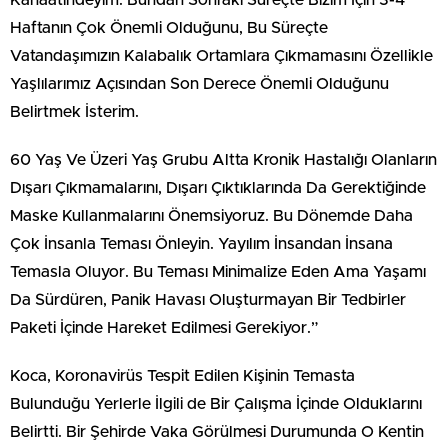
Kanaatindeyim. Bundan Sonraki Süreçte Bizim İçin 3-4
Haftanın Çok Önemli Olduğunu, Bu Süreçte
Vatandaşımızın Kalabalık Ortamlara Çıkmamasını Özellikle
Yaşlılarımız Açısından Son Derece Önemli Olduğunu
Belirtmek İsterim.
60 Yaş Ve Üzeri Yaş Grubu Altta Kronik Hastalığı Olanların
Dışarı Çıkmamalarını, Dışarı Çıktıklarında Da Gerektiğinde
Maske Kullanmalarını Önemsiyoruz. Bu Dönemde Daha
Çok İnsanla Teması Önleyin. Yayılım İnsandan İnsana
Temasla Oluyor. Bu Teması Minimalize Eden Ama Yaşamı
Da Sürdüren, Panik Havası Oluşturmayan Bir Tedbirler
Paketi İçinde Hareket Edilmesi Gerekiyor.”
Koca, Koronavirüs Tespit Edilen Kişinin Temasta
Bulunduğu Yerlerle İlgili de Bir Çalışma İçinde Olduklarını
Belirtti. Bir Şehirde Vaka Görülmesi Durumunda O Kentin