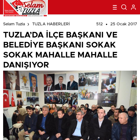
beylikdüzü
escort
esenyurt
512
25 Ocak 2017
Selam Tuzla
TUZLA HABERLERİ
escort
avcılar
escort
avcılar
TUZLA’DA İLÇE BAŞKANI VE
escort
avcılar
escort
beylikdüzü
BELEDİYE BAŞKANI SOKAK
escort
beylikdüzü
escort
esenyurt
SOKAK MAHALLE MAHALLE
escort
esenyurt
escort
şirinevler
DANIŞIYOR
escort
avrupa
escort