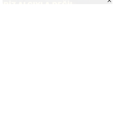
TÜMİDER’DEN SERT ÇIKIŞ: “23 AYDIR NEDEN
SUSTUNUZ?”
781
23 Ocak 2017
Selam Tuzla
TUZLA HABERLERİ
İSTANBULA “KAR UYARISI”
YENİDEN GELİYOR
0
0
İstanbul’da Çarşamba Akşamı Karla Karışık Yağmur
Şeklinde Başlayacağı Tahmin Edilen Yağışın İki Hafta Önce
İstanbul’u Etkisi Altına Alan Kar Yağışı Kadar Şiddetli
Olması Beklenmiyor. İlk gelen Bilgilere Göre Yaklaşık 10-