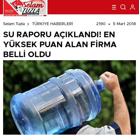
beylikdüzü
escort
esenyurt
2190
5 Mart 2018
Selam Tuzla
TÜRKİYE HABERLERİ
escort
avcılar
escort
avcılar
SU RAPORU AÇIKLANDI! EN
escort
avcılar
escort
beylikdüzü
YÜKSEK PUAN ALAN FİRMA
escort
beylikdüzü
escort
esenyurt
BELLİ OLDU
escort
esenyurt
escort
şirinevler
escort
avrupa
escort