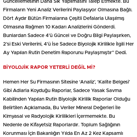
Güncellemesinin Daha Sık Yapılmasını Talep Etmekte. Bu
Firmaların Yeni Analiz Verilerini Paylaşıyor Olmasına Bağlı.
Dört Aydır Bütün Firmalarına Çeşitli Defalarla Ulaşılmış
Olmasına Rağmen 10 Kadarı Analizlerini Gönderdi.
Bunlardan Sadece 4’ü Güncel ve Doğru Bilgi Paylaşırken,
2’si Eski Verilerini, 4’ü İse Sadece Biyolojik Kirlilikle İlgili Her
Ay Yapılan Rutin Denetim Raporunu Paylaşmıştır”
Dedi.
BİYOLOJİK RAPOR YETERLİ DEĞİL Mİ?
Hemen Her Su Firmasının Sitesine ‘Analiz’, ‘Kalite Belgesi’
Gibi Adlarla Koyduğu Raporlar, Sadece Yasak Savma
Kabilinden Yapılan Rutin Biyolojik Kirlilik Raporlar Olduğu
Belirtilen Açıklamada, Bu Veriler Mineral Değerleri İle
Kimyasal ve Radyolojik Kirlilikleri İçermemekte. Bu
Nedenle de Kifayetsiz Raporlardır. Toplum Sağlığının
Korunması İçin Bakanlığın Yılda En Az 2 Kez Kapsamlı